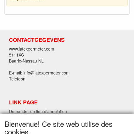
CONTACTGEGEVENS
www.latexpermeter.com
5111XC
Baarle-Nassau NL
E-mail: info@latexpermeter.com
Telefoon:
LINK PAGE
Demander un lien d'annulation
Bienvenue! Ce site web utilise des
cookies.
INFORMATIONS SUR LE LATEX LPM.