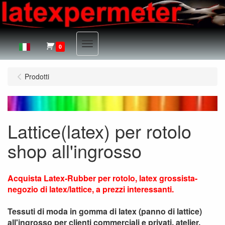
Menu
0
Prodotti
Lattice(latex) per rotolo
shop all'ingrosso
Acquista Latex-Rubber per rotolo, latex grossista-
negozio di latex/lattice, a prezzi interessanti.
Tessuti di moda in gomma di latex (panno di lattice)
all'ingrosso per clienti commerciali e privati, atelier,