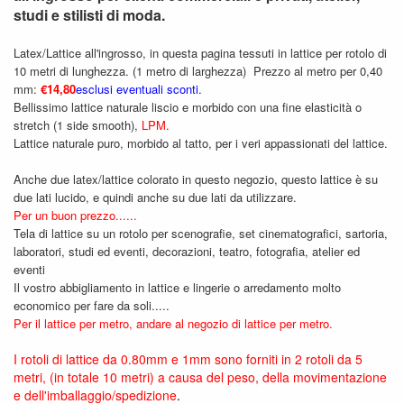
studi e stilisti di moda.
Latex/Lattice all'ingrosso, in questa pagina tessuti in lattice per rotolo di
10 metri di lunghezza. (1 metro di larghezza) Prezzo al metro per 0,40
mm:
€14,80
esclusi eventuali sconti.
Bellissimo lattice naturale liscio e morbido con una fine elasticità o
stretch (1 side smooth),
LPM
.
Lattice naturale puro, morbido al tatto, per i veri appassionati del lattice.
Anche due latex/lattice colorato in questo negozio, questo lattice è su
due lati lucido, e quindi anche su due lati da utilizzare.
Per un buon prezzo......
Tela di lattice su un rotolo per scenografie, set cinematografici, sartoria,
laboratori, studi ed eventi, decorazioni, teatro, fotografia, atelier ed
eventi
Il vostro abbigliamento in lattice e lingerie o arredamento molto
economico per fare da soli.....
Per il lattice per metro, andare al negozio di lattice per metro.
I rotoli di lattice da 0.80mm e 1mm sono forniti in 2 rotoli da 5
metri, (in totale 10 metri) a causa del peso, della movimentazione
e dell'imballaggio/spedizione
.