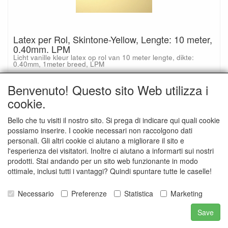
Latex per Rol, Skintone-Yellow, Lengte: 10 meter,
0.40mm. LPM
Licht vanille kleur latex op rol van 10 meter lengte, dikte:
0.40mm, 1meter breed, LPM
€ 147.95
Benvenuto! Questo sito Web utilizza i
Dettagli
cookie.
Bello che tu visiti il nostro sito. Si prega di indicare qui quali cookie
possiamo inserire. I cookie necessari non raccolgono dati
personali. Gli altri cookie ci aiutano a migliorare il sito e
l'esperienza dei visitatori. Inoltre ci aiutano a informarti sui nostri
prodotti. Stai andando per un sito web funzionante in modo
ottimale, inclusi tutti i vantaggi? Quindi spuntare tutte le caselle!
Necessario
Preferenze
Statistica
Marketing
Latex per Rol, Violet-Medium, 10 meter,
Save
0.40mm., LPM