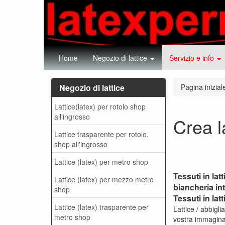
Home
Negozio di lattice
Servizio e info
Negozio di lattice
Pagina inizial
Lattice(latex) per rotolo shop
all'ingrosso
Crea l
Lattice trasparente per rotolo,
shop all'ingrosso
Lattice (latex) per metro shop
Tessuti in latt
Lattice (latex) per mezzo metro
biancheria int
shop
Tessuti in lat
Lattice (latex) trasparente per
Lattice / abbiglia
metro shop
vostra immaginaz