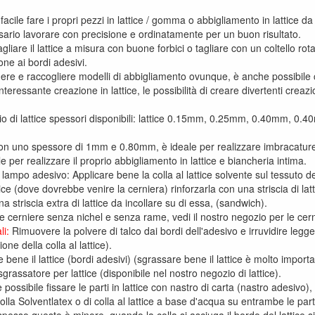
 facile fare i propri pezzi in lattice / gomma o abbigliamento in lattice da 
sario lavorare con precisione e ordinatamente per un buon risultato.
gliare il lattice a misura con buone forbici o tagliare con un coltello rot
one ai bordi adesivi.
nere e raccogliere modelli di abbigliamento ovunque, è anche possibile c
eressante creazione in lattice, le possibilità di creare divertenti creazion
io di lattice spessori disponibili: lattice 0.15mm, 0.25mm, 0.40mm
o con uno spessore di 1mm e 0.80mm, è ideale per realizzare imbracature i
ttile per realizzare il proprio abbigliamento in lattice e biancheria intima.
 lampo adesivo: Applicare bene la colla al lattice solvente sul tessuto de
ttice (dove dovrebbe venire la cerniera) rinforzarla con una striscia di lat
a striscia extra di lattice da incollare su di essa, (sandwich).
e cerniere senza nichel e senza rame, vedi il nostro negozio per le cerni
li:
Rimuovere la polvere di talco dai bordi dell'adesivo e irruvidire legg
ne della colla al lattice).
 bene il lattice (bordi adesivi) (sgrassare bene il lattice è molto import
grassatore per lattice (disponibile nel nostro negozio di lattice).
 possibile fissare le parti in lattice con nastro di carta (nastro adesivo)
 colla Solventlatex o di colla al lattice a base d'acqua su entrambe le parti 