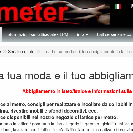
Informazioni sul lattice/latex LPM
info
Lattice senza e con
e
Servizio e info
Crea la tua moda e il tuo abbigliamento in lattice
a tua moda e il tuo abbigliam
Abbigliamento in latex/lattice e informazioni su
ice al metro, consigli per realizzare e incollare da soli abiti in
ima, rivestire mobili e sfondi decorativi, ecc.
tice disponibili nel nostro negozio di lattice per metro.
mento in lattice / gomma e lattice / lingerie in gomma, gioielli in lattice o i
ione, lavorare con il lattice è un'attività divertente, creativa ed emozi