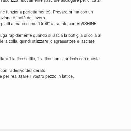
 si raddrizza nuovamente (lasciare asciugare per circa 2-
sione funziona perfettamente). Provare prima con un
razione è metà del lavoro.
r piatti a mano come "Dreft" e trattate con VIVISHINE.
iuga rapidamente quando si lascia la bottiglia di colla al
della colla, quindi utilizzare lo sgrassatore e lasciare
are il lattice sottile, il lattice non si arriccia con questa
 con l'adesivo desiderato.
per realizzare il vostro pezzo in lattice.