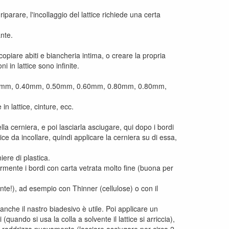
riparare, l'incollaggio del lattice richiede una certa
ante.
opiare abiti e biancheria intima, o creare la propria
i in lattice sono infinite.
, 0.40mm, 0.40mm, 0.50mm, 0.60mm, 0.80mm, 0.80mm,
n lattice, cinture, ecc.
lla cerniera, e poi lasciarla asciugare, qui dopo i bordi
tice da incollare, quindi applicare la cerniera su di essa,
ere di plastica.
ermente i bordi con carta vetrata molto fine (buona per
ante!), ad esempio con Thinner (cellulose) o con il
, anche il nastro biadesivo è utile. Poi applicare un
(quando si usa la colla a solvente il lattice si arriccia),