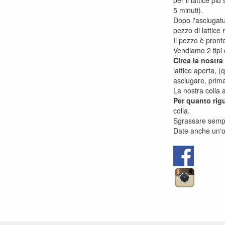
per il lattice p
5 minuti).
Dopo l'asciugatu
pezzo di lattice
Il pezzo è pront
Vendiamo 2 tipi 
Circa la nostra 
lattice aperta, (
asciugare, prima 
La nostra colla a
Per quanto rigu
colla.
Sgrassare sempre
Date anche un'occ