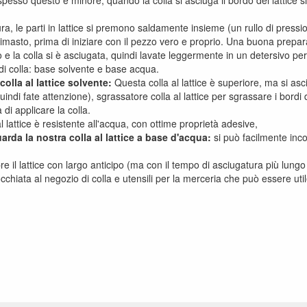
iù spesso questo è minore, quando la colla si asciuga il bordo del lattice
ra, le parti in lattice si premono saldamente insieme (un rullo di pres
 rimasto, prima di iniziare con il pezzo vero e proprio. Una buona prepa
o e la colla si è asciugata, quindi lavate leggermente in un detersivo pe
di colla: base solvente e base acqua.
colla al lattice solvente:
Questa colla al lattice è superiore, ma si asc
quindi fate attenzione), sgrassatore colla al lattice per sgrassare i bordi 
di applicare la colla.
l lattice è resistente all'acqua, con ottime proprietà adesive,
arda la nostra colla al lattice a base d'acqua:
si può facilmente incoll
 il lattice con largo anticipo (ma con il tempo di asciugatura più lungo
hiata al negozio di colla e utensili per la merceria che può essere utile 