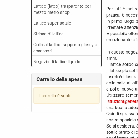
Lattice (latex) trasparente per
Per tutti è molto
mezzo metro shop
pratica, è neces
In primo luogo ta
Lattice super sottile
Prestare attenzi
È possibile otte
Strisce di lattice
emozionante e int
Colla al lattice, supporto glossy e
accessori
In questo negoz
1mm.
Negozio di lattice liquido
Il lattice solid
Il lattice più so
Inserto/chiusura
Carrello della spesa
della colla al la
e poi di nuovo un
Utilizzare sempr
Il carrello è vuoto
Istruzioni genera
una buona adesio
Quindi sgrassare
nostro speciale s
Se si desidera, è
sottile strato di