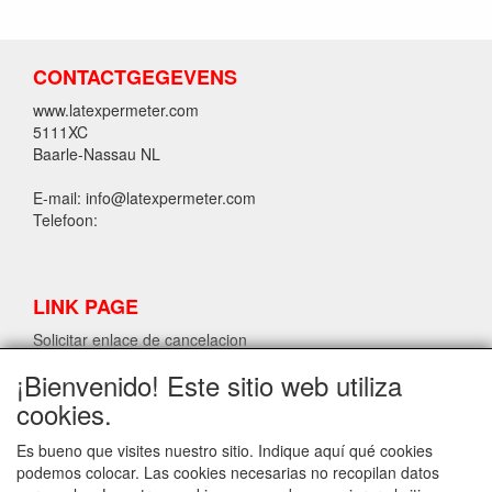
CONTACTGEGEVENS
www.latexpermeter.com
5111XC
Baarle-Nassau NL
E-mail: info@latexpermeter.com
Telefoon:
LINK PAGE
Solicitar enlace de cancelacion
¡Bienvenido! Este sitio web utiliza
cookies.
INFORMACIÓN DE LÁTEX LPM
Solicitar enlace de cancelacion
Es bueno que visites nuestro sitio. Indique aquí qué cookies
podemos colocar. Las cookies necesarias no recopilan datos