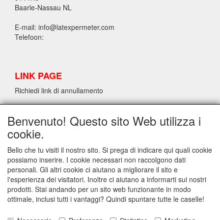
Baarle-Nassau NL
E-mail: info@latexpermeter.com
Telefoon:
LINK PAGE
Richiedi link di annullamento
Benvenuto! Questo sito Web utilizza i
INFORMAZIONI SUL LATTICE/LATEX LPM
cookie.
Richiedi link di annullamento
Bello che tu visiti il nostro sito. Si prega di indicare qui quali cookie
possiamo inserire. I cookie necessari non raccolgono dati
personali. Gli altri cookie ci aiutano a migliorare il sito e
INFO
l'esperienza dei visitatori. Inoltre ci aiutano a informarti sui nostri
Spedizione e condizioni generali di contratto
prodotti. Stai andando per un sito web funzionante in modo
Contact
ottimale, inclusi tutti i vantaggi? Quindi spuntare tutte le caselle!
Privacy Statement
Disclaimer