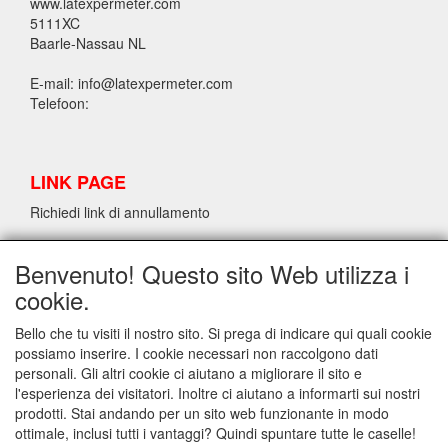
www.latexpermeter.com
5111XC
Baarle-Nassau NL
E-mail: info@latexpermeter.com
Telefoon:
LINK PAGE
Richiedi link di annullamento
Benvenuto! Questo sito Web utilizza i
INFORMAZIONI SUL LATTICE/LATEX LPM
cookie.
Richiedi link di annullamento
Bello che tu visiti il nostro sito. Si prega di indicare qui quali cookie
possiamo inserire. I cookie necessari non raccolgono dati
personali. Gli altri cookie ci aiutano a migliorare il sito e
INFO
l'esperienza dei visitatori. Inoltre ci aiutano a informarti sui nostri
Spedizione e condizioni generali di contratto
prodotti. Stai andando per un sito web funzionante in modo
Contact
ottimale, inclusi tutti i vantaggi? Quindi spuntare tutte le caselle!