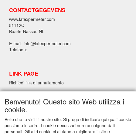
CONTACTGEGEVENS
www.latexpermeter.com
5111XC
Baarle-Nassau NL
E-mail: info@latexpermeter.com
Telefoon:
LINK PAGE
Richiedi link di annullamento
Benvenuto! Questo sito Web utilizza i
INFORMAZIONI SUL LATTICE/LATEX LPM
cookie.
Richiedi link di annullamento
Bello che tu visiti il nostro sito. Si prega di indicare qui quali cookie
possiamo inserire. I cookie necessari non raccolgono dati
personali. Gli altri cookie ci aiutano a migliorare il sito e
INFO