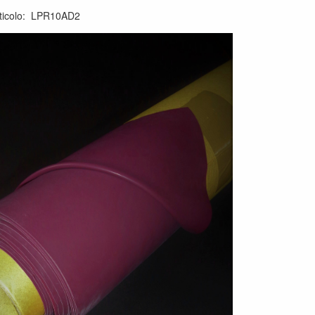
ticolo
:
LPR10AD2