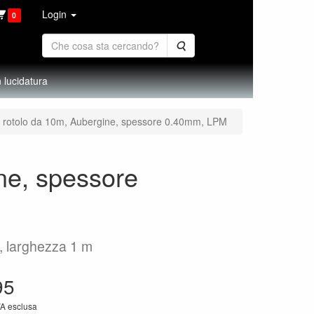
Login
0
Cerca
 lucidatura
er rotolo da 10m, Aubergine, spessore 0.40mm, LPM
ine, spessore
m, larghezza 1 m
95
VA esclusa