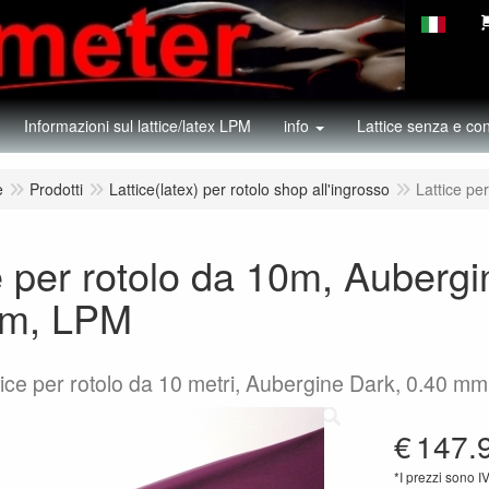
Informazioni sul lattice/latex LPM
info
Lattice senza e con
e
Prodotti
Lattice(latex) per rotolo shop all'ingrosso
Lattice p
e per rotolo da 10m, Auberg
m, LPM
ttice per rotolo da 10 metri, Aubergine Dark, 0.40 m
€
147.
*I prezzi sono I