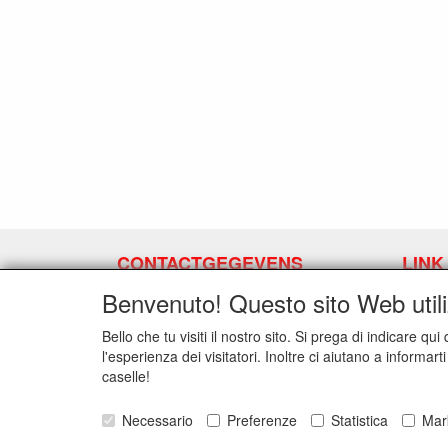
CONTACTGEGEVENS
LINK
www.latexpermeter.com
Richied
Benvenuto! Questo sito Web utili
5111XC
Baarle-Nassau NL
Bello che tu visiti il nostro sito. Si prega di indicare q
l'esperienza dei visitatori. Inoltre ci aiutano a informar
E-mail: info@latexpermeter.com
caselle!
Telefoon:
Necessario
Preferenze
Statistica
Mar