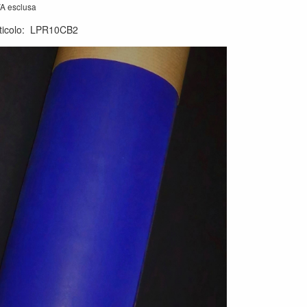
VA esclusa
ticolo
:
LPR10CB2