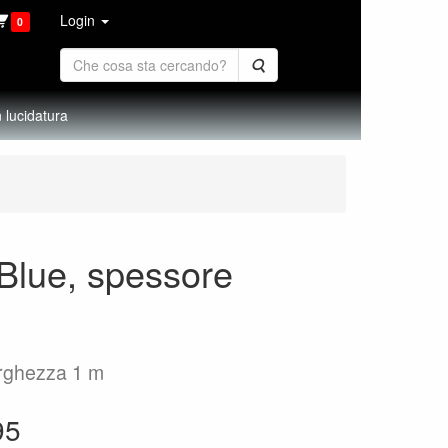
Login
0
Cerca
 lucidatura
-Blue, spessore
larghezza 1 m
95