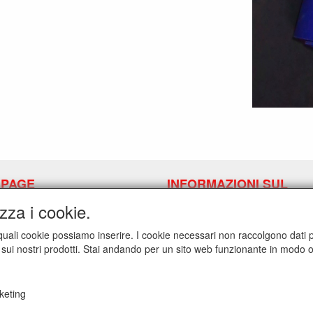
 PAGE
INFORMAZIONI SUL
LATTICE/LATEX LPM
i link di annullamento
zza i cookie.
Richiedi link di annullamento
ui quali cookie possiamo inserire. I cookie necessari non raccolgono dati per
ti sui nostri prodotti. Stai andando per un sito web funzionante in modo ot
keting