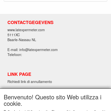
CONTACTGEGEVENS
www.latexpermeter.com
5111XC
Baarle-Nassau NL
E-mail: info@latexpermeter.com
Telefoon:
LINK PAGE
Richiedi link di annullamento
Benvenuto! Questo sito Web utilizza i
INFORMAZIONI SUL LATTICE/LATEX LPM
cookie.
Richiedi link di annullamento