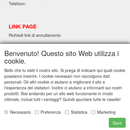
Telefoon:
LINK PAGE
Richiedi link di annullamento
Benvenuto! Questo sito Web utilizza i
INFORMAZIONI SUL LATTICE/LATEX LPM
cookie.
Richiedi link di annullamento
Bello che tu visiti il nostro sito. Si prega di indicare qui quali cookie
possiamo inserire. I cookie necessari non raccolgono dati
personali. Gli altri cookie ci aiutano a migliorare il sito e
INFO
l'esperienza dei visitatori. Inoltre ci aiutano a informarti sui nostri
Spedizione e condizioni generali di contratto
prodotti. Stai andando per un sito web funzionante in modo
Contact
ottimale, inclusi tutti i vantaggi? Quindi spuntare tutte le caselle!
Privacy Statement
Disclaimer
Necessario
Preferenze
Statistica
Marketing
Latex data sheet
Richiedi link di annullamento
Save