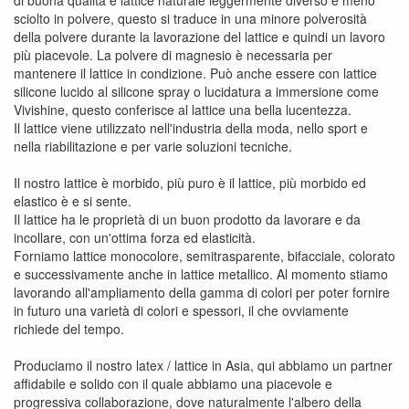
di buona qualità e lattice naturale leggermente diverso e meno
sciolto in polvere, questo si traduce in una minore polverosità
della polvere durante la lavorazione del lattice e quindi un lavoro
più piacevole. La polvere di magnesio è necessaria per
mantenere il lattice in condizione. Può anche essere con lattice
silicone lucido al silicone spray o lucidatura a immersione come
Vivishine, questo conferisce al lattice una bella lucentezza.
Il lattice viene utilizzato nell'industria della moda, nello sport e
nella riabilitazione e per varie soluzioni tecniche.
Il nostro lattice è morbido, più puro è il lattice, più morbido ed
elastico è e si sente.
Il lattice ha le proprietà di un buon prodotto da lavorare e da
incollare, con un'ottima forza ed elasticità.
Forniamo lattice monocolore, semitrasparente, bifacciale, colorato
e successivamente anche in lattice metallico. Al momento stiamo
lavorando all'ampliamento della gamma di colori per poter fornire
in futuro una varietà di colori e spessori, il che ovviamente
richiede del tempo.
Produciamo il nostro latex / lattice in Asia, qui abbiamo un partner
affidabile e solido con il quale abbiamo una piacevole e
progressiva collaborazione, dove naturalmente l'albero della