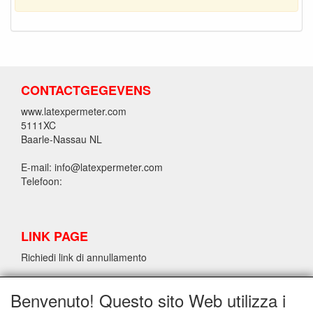
CONTACTGEGEVENS
www.latexpermeter.com
5111XC
Baarle-Nassau NL
E-mail: info@latexpermeter.com
Telefoon:
LINK PAGE
Richiedi link di annullamento
Benvenuto! Questo sito Web utilizza i
INFORMAZIONI SUL LATTICE/LATEX LPM