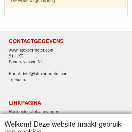
Uw winkelwagen is leeg
CONTACTGEGEVENS
www.latexpermeter.com
5111XC
Baarle-Nassau NL
E-mail: info@latexpermeter.com
Telefoon:
LINKPAGINA
Herroepingslink aanvragen
Welkom! Deze website maakt gebruik
van cookies
LPM LATEX INFORMATIE