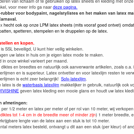
deren van lichaam of te gebruiken op latex sheets en kleding met onze vl
nkel, voor meer info ga naar
deze pagina.
-rubber voor bodypaint, nagelstylistes en het maken van latex mal
arnaval.
ex
hecht ook op onze LPM latex sheets (mits vooraf goed ontvet) omdat b
spatten, spetteren, stempelen en te druppelen op de latex.
stellen en kopen.
s SSL beveiligd, U kunt hier veilig winkelen.
gen uw latex in huis om je eigen latex mode te maken.
d in onze winkel varieert per maand.
 diktes en breedtes en natuurlijk ook aanverwante artikelen, zoals o.a.
verlijmen en is superieur. Latex ontvetter en voor latexlijm resten te ve
verlijmen is echt zeer belangrijk!
Solv-latexlijm
.
 latex is de
waterbasis latexlijm
makkelijker in gebruik, natuurlijk ook 
VIVISHINE
geven latex kleding een mooie glans en houdt uw latex kledin
en afmetingen:
x per 1/2 meter en latex per meter of per rol van 10 meter, wij verkope
iktes tot 1-4 cm in de breedte meer of minder zijn
) 1 meter breedte, e
rijgbare lengte van de latex aan een stuk is tot 10 meter.
tal meters latex besteld, ontvangt u dit aan een stuk (per kleur) of a