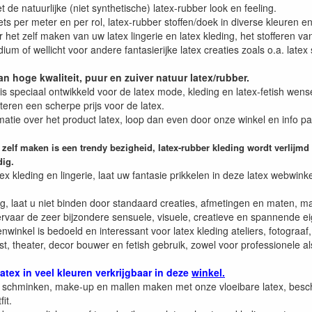
 de natuurlijke (niet synthetische) latex-rubber look en feeling.
ts per meter en per rol, latex-rubber stoffen/doek in diverse kleuren en 
 het zelf maken van uw latex lingerie en latex kleding, het stofferen v
dium of wellicht voor andere fantasierijke latex creaties zoals o.a. l
an hoge kwaliteit, puur en zuiver natuur latex/rubber.
is speciaal ontwikkeld voor de latex mode, kleding en latex-fetish wens
teren een scherpe prijs voor de latex.
atie over het product latex, loop dan even door onze winkel en info pa
 zelf maken is een trendy bezigheid, latex-rubber kleding wordt verlijmd
ig.
ex kleding en lingerie, laat uw fantasie prikkelen in deze latex webwin
dig, laat u niet binden door standaard creaties, afmetingen en maten, ma
 ervaar de zeer bijzondere sensuele, visuele, creatieve en spannende e
enwinkel is bedoeld en interessant voor latex kleding ateliers, fotogra
t, theater, decor bouwer en fetish gebruik, zowel voor professionele a
atex in veel kleuren verkrijgbaar in deze
winkel.
 schminken, make-up en mallen maken met onze vloeibare latex, besch
fit.