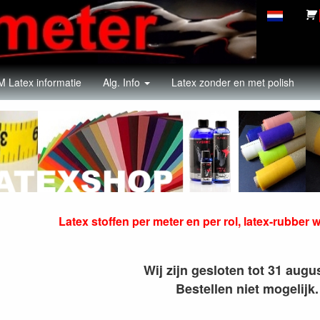
 Latex informatie
Alg. Info
Latex zonder en met polish
PER METER, latex-rubber stof
Latex stoffen per meter en per rol, latex-rubber 
Wij zijn gesloten tot 31 augu
Bestellen niet mogelijk.