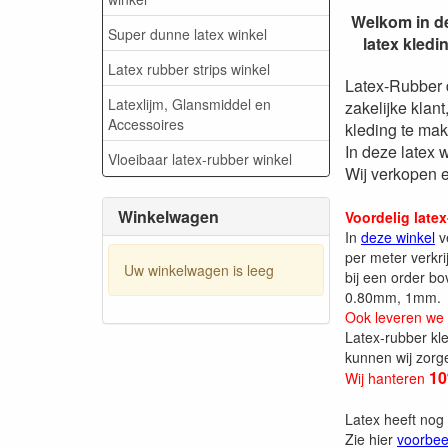
Welkom in de
Super dunne latex winkel
latex kledi
Latex rubber strips winkel
Latex-Rubber d
Latexlijm, Glansmiddel en
zakelijke klant
Accessoires
kleding te mak
In deze latex 
Vloeibaar latex-rubber winkel
Wij verkopen e
Winkelwagen
Voordelig latex
In
deze winkel
ve
per meter verkri
Uw winkelwagen is leeg
bij een order b
0.80mm, 1mm.
Ook leveren we d
Latex-rubber kle
kunnen wij zorg
10
Wij hanteren
Latex heeft nog
Zie hier
voorbee