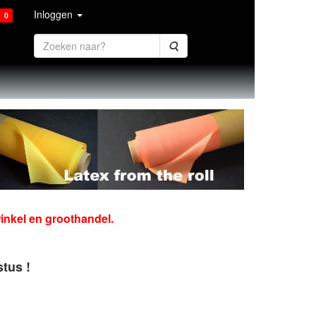
Inloggen
0
Zoeken
fenshop, wij verkopen latex 
winkel en groothandel.
stus !