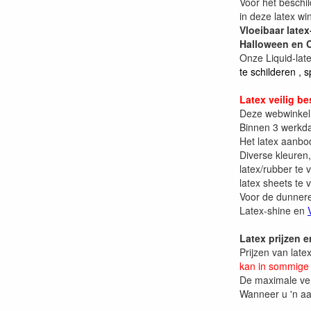
Voor het beschil
in deze latex wi
Vloeibaar latex
Halloween en C
Onze Liquid-lat
te schilderen , 
Latex veilig be
Deze webwinkel i
Binnen 3 werkda
Het latex aanbo
Diverse kleuren,
latex/rubber te 
latex sheets te 
Voor de dunnere
Latex-shine en
Latex prijzen 
Prijzen van late
kan in sommige d
De maximale verk
Wanneer u 'n aan