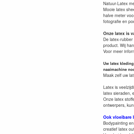
Natuur-Latex met
Mooie latex shee
halve meter voor
fotografie en po
Onze latex is v
De latex-rubber 
product. Wij han
Voor meer inform
Uw latex kleding
naaimachine nod
Maak zelf uw lat
Latex is veelzij
latex sieraden,
Onze latex stoff
ontwerpers, kuns
Ook vloeibare l
Bodypainting en
creatief latex out