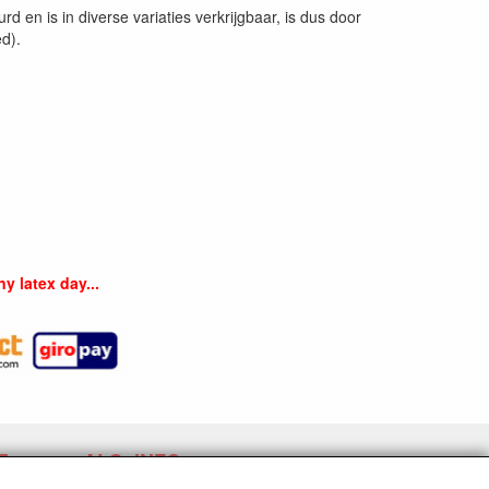
d en is in diverse variaties verkrijgbaar, is dus door
d).
y latex day...
E
ALG. INFO