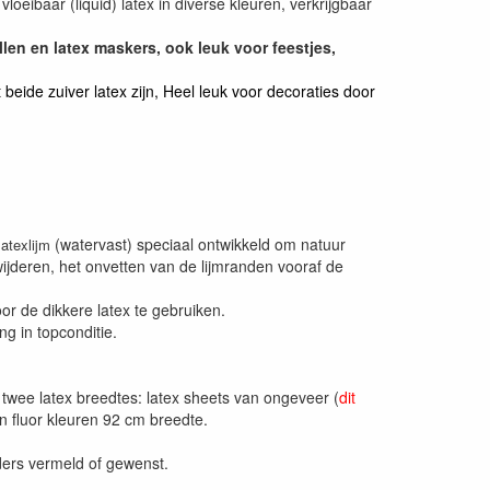
oeibaar (liquid) latex in diverse kleuren, verkrijgbaar
len en latex maskers, ook leuk voor feestjes,
eide zuiver latex zijn, Heel leuk voor decoraties door
(watervast) speciaal ontwikkeld om natuur
latexlijm
rwijderen, het onvetten van de lijmranden vooraf de
voor de dikkere latex te gebruiken.
g in topconditie.
n twee latex breedtes: latex sheets van ongeveer (
dit
n fluor kleuren 92 cm breedte.
nders vermeld of gewenst.