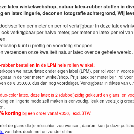
ze latex winkel/webshop, natuur latex-rubber stoffen in di
ng en latex lingerie, decor en fotografie achtergrond, Wij lev
oek/stoffen per meter en per rol verkrijgbaar in deze latex wink
, ook verkrijgbaar per halve meter, per meter en latex per rol van
en.
webshop kunt u prettig en voordelig shoppen.
n verzenden onze kwaliteit natuur latex over de gehele wereld.
-rubber bestellen in de LPM hele rollen winkel:
rkopen we natuurlatex onder eigen label (LPM), per rol voor 'n voordel
jgbaar in de "per meter" winkel/shop. Prijs latex per meter bij 1 rol vo
oven de € 350,00, dus dan nog voordeliger. Verkrijgbaar in diktes 
uo-color latex, deze latex is 2 (dubbel)zijdig gekleurd en glans, en voo
ding en lingerie mode zelf maken is eenvoudig, leuk en veelzijdig creatie
en.
% korting
bij een order vanaf €350,-
excl.BTW
.
 niet de glans die je misschien zou wensen, daarom kun je deze polish
ld
van latex doek met en zonder shine.