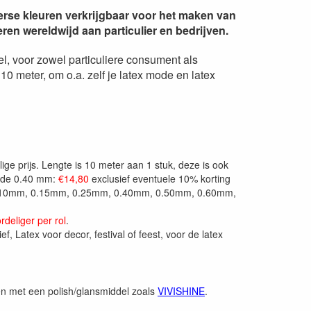
verse kleuren verkrijgbaar voor het maken van
eren wereldwijd aan particulier en bedrijven.
el, voor zowel particuliere consument als
 10 meter, om o.a. zelf je latex mode en latex
ige prijs. Lengte is 10 meter aan 1 stuk, deze is ook
or de 0.40 mm:
€14,80
exclusief eventuele 10% korting
van 0.10mm, 0.15mm, 0.25mm, 0.40mm, 0.50mm, 0.60mm,
rdeliger per rol
.
f, Latex voor decor, festival of feest, voor de latex
en met een polish/glansmiddel zoals
VIVISHINE
.