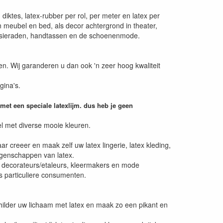
diktes, latex-rubber per rol, per meter en latex per
an meubel en bed, als decor achtergrond in theater,
atex sieraden, handtassen en de schoenenmode.
en. Wij garanderen u dan ook 'n zeer hoog kwaliteit
gina's.
 met een speciale latexlijm. dus heb je geen
kel met diverse mooie kleuren.
ar creeer en maak zelf uw latex lingerie, latex kleding,
igenschappen van latex.
af, decorateurs/etaleurs, kleermakers en mode
ls particuliere consumenten.
ilder uw lichaam met latex en maak zo een pikant en