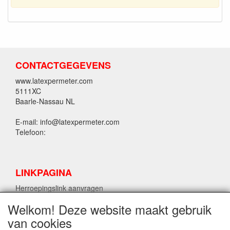
CONTACTGEGEVENS
www.latexpermeter.com
5111XC
Baarle-Nassau NL
E-mail: info@latexpermeter.com
Telefoon:
LINKPAGINA
Herroepingslink aanvragen
Welkom! Deze website maakt gebruik
van cookies
LPM LATEX INFORMATIE