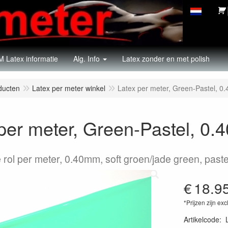
 Latex informatie
Alg. Info
Latex zonder en met polish
ducten
Latex per meter winkel
Latex per meter, Green-Pastel, 
per meter, Green-Pastel, 0
 rol per meter, 0.40mm, soft groen/jade green, paste
€
18.9
*Prijzen zijn exc
Artikelcode
: