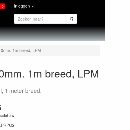
Inloggen
0
Zoeken
0.40mm. 1m breed, LPM
.40mm. 1m breed, LPM
l, 1 meter breed.
5
lusief btw
LPRPG2