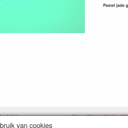
Pastel jade 
PAGINA
LPM LATEX INFORMATI
ruik van cookies
pingslink aanvragen
Herroepingslink aanvragen