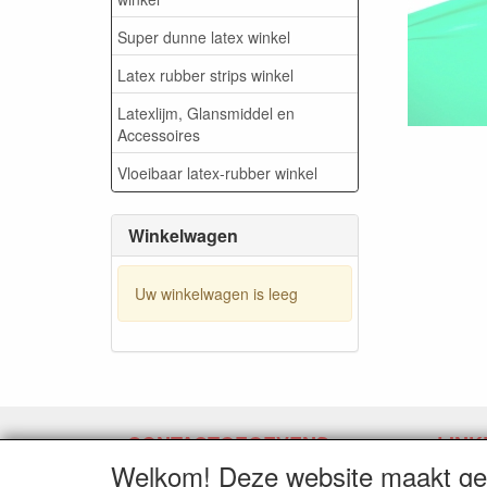
Super dunne latex winkel
Latex rubber strips winkel
Latexlijm, Glansmiddel en
Accessoires
Vloeibaar latex-rubber winkel
Winkelwagen
Uw winkelwagen is leeg
CONTACTGEGEVENS
LINK
Welkom! Deze website maakt geb
www.latexpermeter.com
Herroe