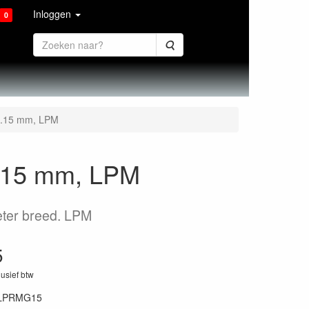
Inloggen
0
Zoeken
 0.15 mm, LPM
0.15 mm, LPM
eter breed. LPM
5
lusief btw
LPRMG15