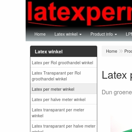
Home
Latex winkel
Product info
LPM
Latex winkel
Home
Pro
Latex per Rol groothandel winkel
Latex 
Latex Transparant per Rol
groothandel winkel
Latex per meter winkel
Dun groene 
Latex per halve meter winkel
Latex transparant per meter
winkel
Latex transparant per halve meter
winkel