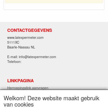
CONTACTGEGEVENS
www.latexpermeter.com
5111XC
Baarle-Nassau NL
E-mail: info@latexpermeter.com
Telefoon:
LINKPAGINA
Herroepingslink aanvragen
Welkom! Deze website maakt gebruik
van cookies
LPM LATEX INFORMATIE