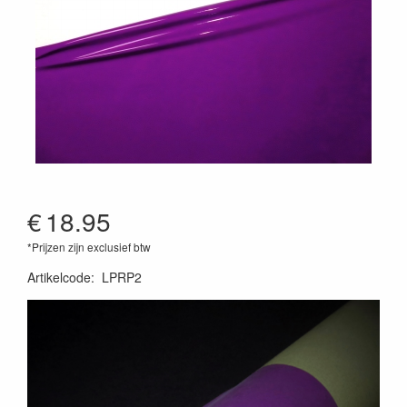
€
18.95
*Prijzen zijn exclusief btw
Artikelcode
:
LPRP2