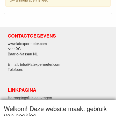
CONTACTGEGEVENS
www.latexpermeter.com
5111XC
Baarle-Nassau NL
E-mail: info@latexpermeter.com
Telefoon:
LINKPAGINA
Herroepingslink aanvragen
Welkom! Deze website maakt gebruik
van cookies
LPM LATEX INFORMATIE