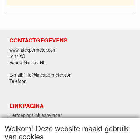
CONTACTGEGEVENS
www.latexpermeter.com
5111XC
Baarle-Nassau NL
E-mail: info@latexpermeter.com
Telefoon:
LINKPAGINA
Herroepingslink aanvragen
Welkom! Deze website maakt gebruik
van cookies
LPM LATEX INFORMATIE