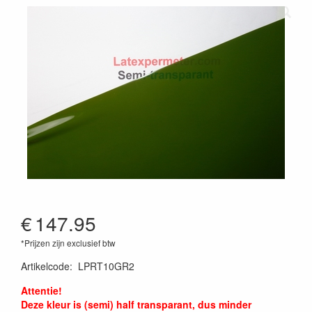
€
147.95
*Prijzen zijn exclusief btw
Artikelcode
:
LPRT10GR2
Attentie!
Deze kleur is (semi) half transparant, dus minder