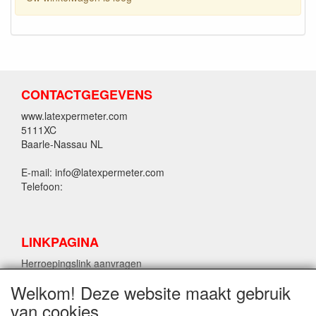
CONTACTGEGEVENS
www.latexpermeter.com
5111XC
Baarle-Nassau NL
E-mail: info@latexpermeter.com
Telefoon:
LINKPAGINA
Herroepingslink aanvragen
Welkom! Deze website maakt gebruik
van cookies
LPM LATEX INFORMATIE