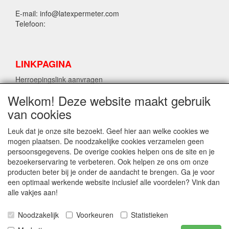
E-mail: info@latexpermeter.com
Telefoon:
LINKPAGINA
Herroepingslink aanvragen
Welkom! Deze website maakt gebruik
van cookies
LPM LATEX INFORMATIE
Herroepingslink aanvragen
Leuk dat je onze site bezoekt. Geef hier aan welke cookies we
mogen plaatsen. De noodzakelijke cookies verzamelen geen
persoonsgegevens. De overige cookies helpen ons de site en je
bezoekerservaring te verbeteren. Ook helpen ze ons om onze
ALG. INFO
producten beter bij je onder de aandacht te brengen. Ga je voor
Verzending en algemene voorwaarden
een optimaal werkende website inclusief alle voordelen? Vink dan
Contact
alle vakjes aan!
Privacyverklaring
Disclaimer
Noodzakelijk
Voorkeuren
Statistieken
Latex data sheet