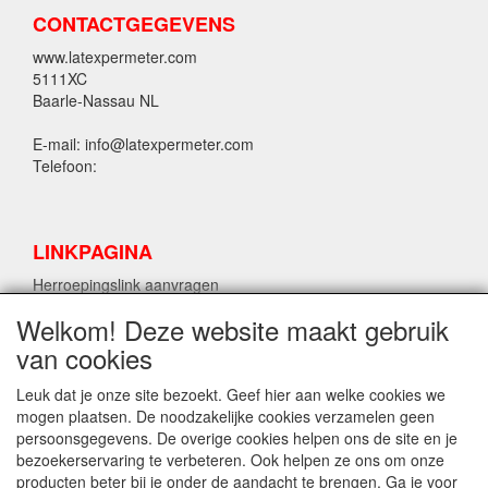
CONTACTGEGEVENS
www.latexpermeter.com
5111XC
Baarle-Nassau NL
E-mail: info@latexpermeter.com
Telefoon:
LINKPAGINA
Herroepingslink aanvragen
Welkom! Deze website maakt gebruik
van cookies
LPM LATEX INFORMATIE
Herroepingslink aanvragen
Leuk dat je onze site bezoekt. Geef hier aan welke cookies we
mogen plaatsen. De noodzakelijke cookies verzamelen geen
persoonsgegevens. De overige cookies helpen ons de site en je
bezoekerservaring te verbeteren. Ook helpen ze ons om onze
ALG. INFO
producten beter bij je onder de aandacht te brengen. Ga je voor