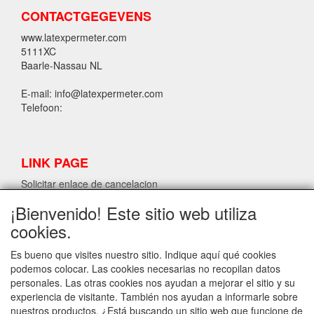
CONTACTGEGEVENS
www.latexpermeter.com
5111XC
Baarle-Nassau NL
E-mail: info@latexpermeter.com
Telefoon:
LINK PAGE
Solicitar enlace de cancelacion
¡Bienvenido! Este sitio web utiliza
cookies.
INFORMACIÓN DE LÁTEX LPM
Solicitar enlace de cancelacion
Es bueno que visites nuestro sitio. Indique aquí qué cookies
podemos colocar. Las cookies necesarias no recopilan datos
personales. Las otras cookies nos ayudan a mejorar el sitio y su
experiencia de visitante. También nos ayudan a informarle sobre
INFO
nuestros productos. ¿Está buscando un sitio web que funcione de