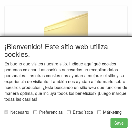
¡Bienvenido! Este sitio web utiliza
cookies.
Latex per Rol, Skintone-Yellow, Lengte: 10 meter,
0.40mm. LPM
Es bueno que visites nuestro sitio. Indique aquí qué cookies
Licht vanille kleur latex op rol van 10 meter lengte, dikte:
podemos colocar. Las cookies necesarias no recopilan datos
0.40mm, 1meter breed, LPM
personales. Las otras cookies nos ayudan a mejorar el sitio y su
€ 147.95
experiencia de visitante. También nos ayudan a informarle sobre
nuestros productos. ¿Está buscando un sitio web que funcione de
Detalles
manera óptima, que incluya todos los beneficios? ¡Luego marque
todas las casillas!
Necesario
Preferencias
Estadística
Márketing
Save