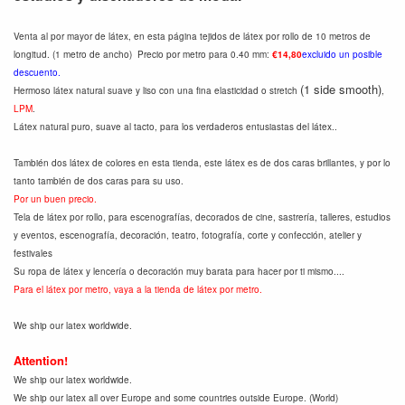
Venta al por mayor de látex, en esta página tejidos de látex por rollo de 10 metros de
longitud. (1 metro de ancho) Precio por metro para 0.40 mm:
€14,80
excluido un posible
descuento.
(1 side smooth)
Hermoso látex natural suave y liso con una fina elasticidad o stretch
,
LPM
.
Látex natural puro, suave al tacto, para los verdaderos entusiastas del látex..
También dos látex de colores en esta tienda, este látex es de dos caras brillantes, y por lo
tanto también de dos caras para su uso.
Por un buen precio.
Tela de látex por rollo, para escenografías, decorados de cine, sastrería, talleres, estudios
y eventos, escenografía, decoración, teatro, fotografía, corte y confección, atelier y
festivales
Su ropa de látex y lencería o decoración muy barata para hacer por ti mismo....
Para el látex por metro, vaya a la tienda de látex por metro.
We ship our latex worldwide.
Attention!
We ship our latex worldwide.
We ship our latex all over Europe and some countries outside Europe. (World)