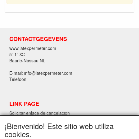
CONTACTGEGEVENS
www.latexpermeter.com
5111XC
Baarle-Nassau NL
E-mail: info@latexpermeter.com
Telefoon:
LINK PAGE
Solicitar enlace de cancelacion
¡Bienvenido! Este sitio web utiliza
cookies.
INFORMACIÓN DE LÁTEX LPM