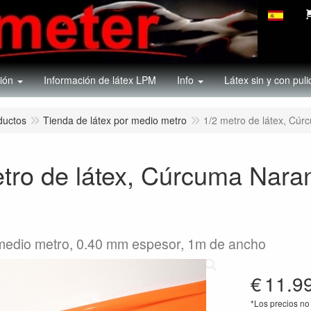
ión
Información de látex LPM
Info
Látex sin y con puli
ductos
Tienda de látex por medio metro
1/2 metro de látex, Cú
tro de látex, Cúrcuma Nara
medio metro, 0.40 mm espesor, 1m de ancho
€
11.9
*Los precios no 