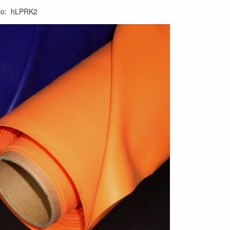
lo
:
hLPRK2