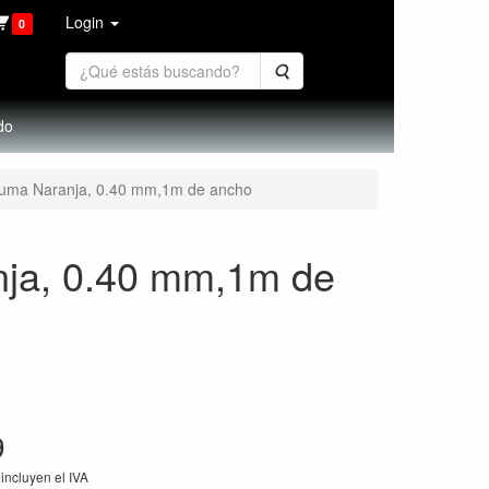
Login
0
Buscar
do
rcuma Naranja, 0.40 mm,1m de ancho
nja, 0.40 mm,1m de
9
incluyen el IVA