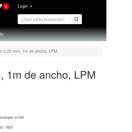
Login
0
Buscar
do
gro 0.25 mm, 1m de ancho, LPM
m, 1m de ancho, LPM
incluyen el IVA
lo
:
h01