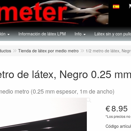
ión
Información de látex LPM
Info
Látex sin y con puli
ductos
Tienda de látex por medio metro
1/2 metro de látex, Ne
etro de látex, Negro 0.25 m
medio metro (0.25 mm espesor, 1m de ancho)
€
8.95
*Los precios no 
Código artícu