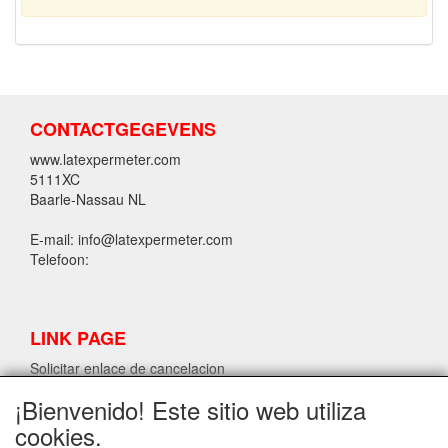
CONTACTGEGEVENS
www.latexpermeter.com
5111XC
Baarle-Nassau NL
E-mail: info@latexpermeter.com
Telefoon:
LINK PAGE
Solicitar enlace de cancelacion
¡Bienvenido! Este sitio web utiliza
cookies.
INFORMACIÓN DE LÁTEX LPM