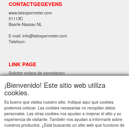
CONTACTGEGEVENS
www.latexpermeter.com
5111XC
Baarle-Nassau NL
E-mail: info@latexpermeter.com
Telefoon:
LINK PAGE
Solicitar enlace de cancelacion
¡Bienvenido! Este sitio web utiliza
cookies.
INFORMACIÓN DE LÁTEX LPM
Solicitar enlace de cancelacion
Es bueno que visites nuestro sitio. Indique aquí qué cookies
podemos colocar. Las cookies necesarias no recopilan datos
personales. Las otras cookies nos ayudan a mejorar el sitio y su
experiencia de visitante. También nos ayudan a informarle sobre
INFO
nuestros productos. ¿Está buscando un sitio web que funcione de