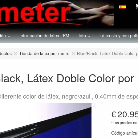
ión
Información de látex LPM
Info
Látex sin y con puli
ductos
Tienda de látex por metro
Blue/Black, Látex Doble Color
lack, Látex Doble Color po
diferente color de látex, negro/azul , 0.40mm de es
€
20.9
*Los precios no 
Código artícu