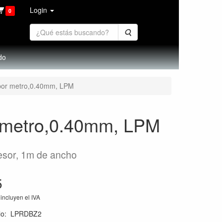
Login
0
Buscar
do
 por metro,0.40mm, LPM
r metro,0.40mm, LPM
pesor, 1m de ancho
5
incluyen el IVA
lo
:
LPRDBZ2