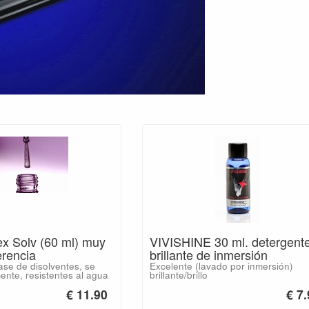
ex Solv (60 ml) muy
VIVISHINE 30 ml. detergent
rencia
brillante de inmersión
se de disolventes, se
Excelente (lavado por inmersión)
nte, resistentes al agua
brillante/brillo
€ 11.90
€ 7