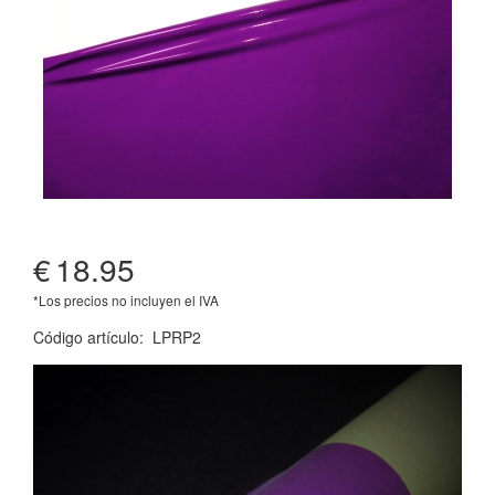
€
18.95
*Los precios no incluyen el IVA
Código artículo
:
LPRP2