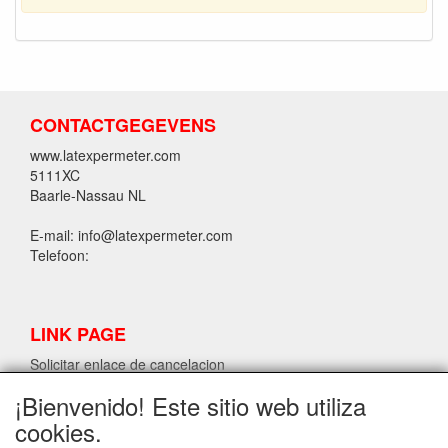
CONTACTGEGEVENS
www.latexpermeter.com
5111XC
Baarle-Nassau NL
E-mail: info@latexpermeter.com
Telefoon:
LINK PAGE
Solicitar enlace de cancelacion
¡Bienvenido! Este sitio web utiliza
cookies.
INFORMACIÓN DE LÁTEX LPM