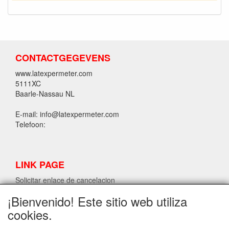
CONTACTGEGEVENS
www.latexpermeter.com
5111XC
Baarle-Nassau NL
E-mail: info@latexpermeter.com
Telefoon:
LINK PAGE
Solicitar enlace de cancelacion
¡Bienvenido! Este sitio web utiliza
cookies.
INFORMACIÓN DE LÁTEX LPM