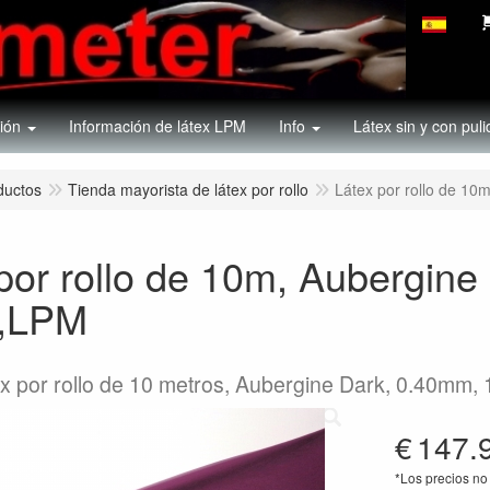
ión
Información de látex LPM
Info
Látex sin y con puli
ductos
Tienda mayorista de látex por rollo
Látex por rollo de 1
por rollo de 10m, Aubergin
r,LPM
ex por rollo de 10 metros, Aubergine Dark, 0.40mm,
€
147.
*Los precios no 