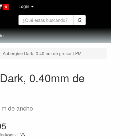
Login
0
Buscar
do
0m, Aubergine Dark, 0.40mm de grosor,LPM
e Dark, 0.40mm de
 1m de ancho
95
incluyen el IVA