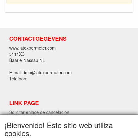
CONTACTGEGEVENS
www.latexpermeter.com
5111XC
Baarle-Nassau NL
E-mail: info@latexpermeter.com
Telefoon:
LINK PAGE
Solicitar enlace de cancelacion
¡Bienvenido! Este sitio web utiliza
cookies.
INFORMACIÓN DE LÁTEX LPM