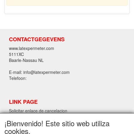
CONTACTGEGEVENS
www.latexpermeter.com
5111XC
Baarle-Nassau NL
E-mail: info@latexpermeter.com
Telefoon:
LINK PAGE
Solicitar enlace de cancelacion
¡Bienvenido! Este sitio web utiliza
cookies.
INFORMACIÓN DE LÁTEX LPM