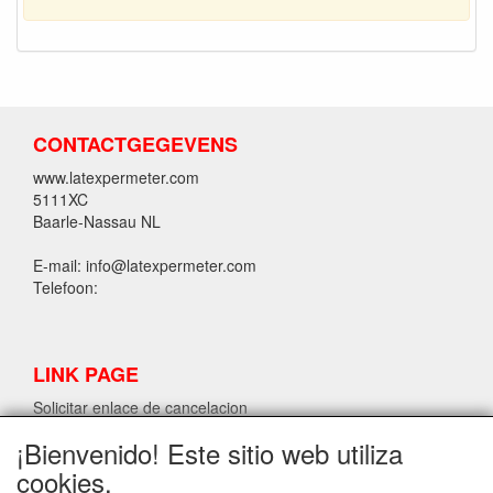
CONTACTGEGEVENS
www.latexpermeter.com
5111XC
Baarle-Nassau NL
E-mail: info@latexpermeter.com
Telefoon:
LINK PAGE
Solicitar enlace de cancelacion
¡Bienvenido! Este sitio web utiliza
cookies.
INFORMACIÓN DE LÁTEX LPM