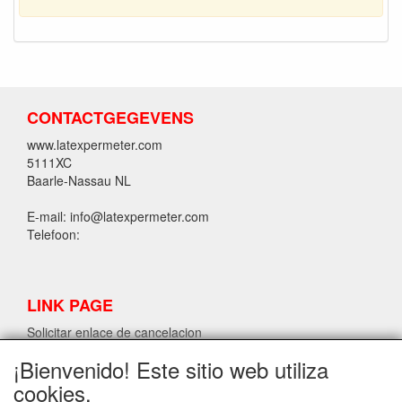
CONTACTGEGEVENS
www.latexpermeter.com
5111XC
Baarle-Nassau NL
E-mail: info@latexpermeter.com
Telefoon:
LINK PAGE
Solicitar enlace de cancelacion
¡Bienvenido! Este sitio web utiliza
cookies.
INFORMACIÓN DE LÁTEX LPM