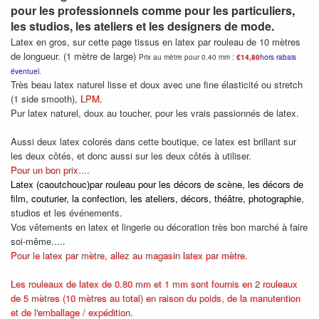
pour les professionnels comme pour les particuliers,
les studios, les ateliers et les designers de mode.
Latex en gros, sur cette page tissus en latex par rouleau de 10 mètres
de longueur. (1 mètre de large)
Prix au mètre pour 0.40 mm :
€14,80
hors rabais
éventuel.
Très beau latex naturel lisse et doux avec une fine élasticité ou stretch
(1 side smooth),
LPM
.
Pur latex naturel, doux au toucher, pour les vrais passionnés de latex.
Aussi deux latex colorés dans cette boutique, ce latex est brillant sur
les deux côtés, et donc aussi sur les deux côtés à utiliser.
Pour un bon prix....
Latex (caoutchouc)par rouleau pour les décors de scène, les décors de
film, couturier, la confection, les ateliers, décors, théâtre, photographie,
studios et les événements.
Vos vêtements en latex et lingerie ou décoration très bon marché à faire
soi-même.....
Pour le latex par mètre, allez au magasin latex par mètre.
Les rouleaux de latex de 0.80 mm et 1 mm sont fournis en 2 rouleaux
de 5 mètres (10 mètres au total) en raison du poids, de la manutention
et de l'emballage / expédition.