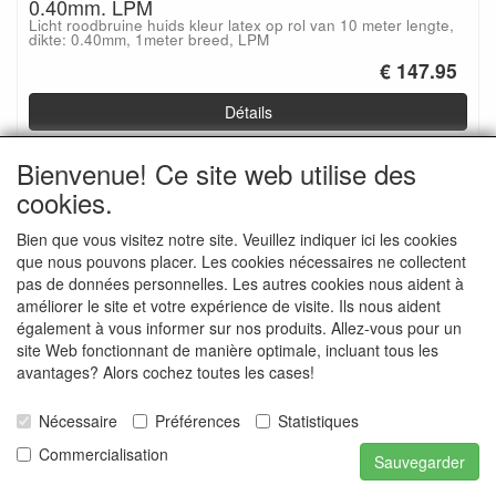
0.40mm. LPM
Licht roodbruine huids kleur latex op rol van 10 meter lengte,
dikte: 0.40mm, 1meter breed, LPM
€ 147.95
Détails
Bienvenue! Ce site web utilise des
cookies.
Bien que vous visitez notre site. Veuillez indiquer ici les cookies
que nous pouvons placer. Les cookies nécessaires ne collectent
pas de données personnelles. Les autres cookies nous aident à
améliorer le site et votre expérience de visite. Ils nous aident
également à vous informer sur nos produits. Allez-vous pour un
site Web fonctionnant de manière optimale, incluant tous les
Latex per Rol, Skintone-Yellow, Lengte: 10 meter,
avantages? Alors cochez toutes les cases!
0.40mm. LPM
Licht vanille kleur latex op rol van 10 meter lengte, dikte:
0.40mm, 1meter breed, LPM
Nécessaire
Préférences
Statistiques
€ 147.95
Commercialisation
Sauvegarder
Détails