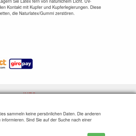
agern Sie Latex fern von natürlichem Licht. UV-
en Kontakt mit Kupfer und Kupferlegierungen. Diese
etten, die Naturlatex/Gummi zerstören.
INFO
Versand und allgemeine Bedingungen
Contact
okies sammeln keine persönlichen Daten. Die anderen
Privacy Statement
 informieren. Sind Sie auf der Suche nach einer
Disclaimer
Latex data sheet
Widerrufslink anfordern