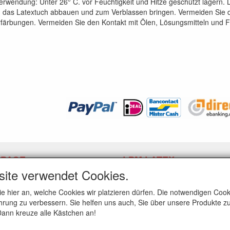
rwendung: Unter 26° C. vor Feuchtigkeit und Hitze geschützt lagern. L
 das Latextuch abbauen und zum Verblassen bringen. Vermeiden Sie d
färbungen. Vermeiden Sie den Kontakt mit Ölen, Lösungsmitteln und F
 PAGE
LPM LATEX
INFORMATIONEN
site verwendet Cookies.
fslink anfordern
Widerrufslink anfordern
ie hier an, welche Cookies wir platzieren dürfen. Die notwendigen Co
rung zu verbessern. Sie helfen uns auch, Sie über unsere Produkte zu
 Dann kreuze alle Kästchen an!