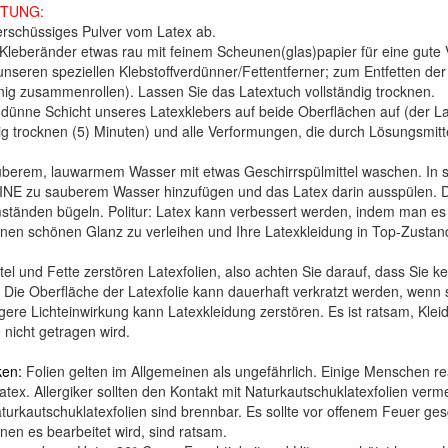
ITUNG:
rschüssiges Pulver vom Latex ab.
Kleberänder etwas rau mit feinem Scheunen(glas)papier für eine gute 
nseren speziellen Klebstoffverdünner/Fettentferner; zum Entfetten de
enig zusammenrollen). Lassen Sie das Latextuch vollständig trocknen.
 dünne Schicht unseres Latexklebers auf beide Oberflächen auf (der L
dig trocknen (5) Minuten) und alle Verformungen, die durch Lösungsmit
berem, lauwarmem Wasser mit etwas Geschirrspülmittel waschen. In 
HINE zu sauberem Wasser hinzufügen und das Latex darin ausspülen. D
ständen bügeln. Politur: Latex kann verbessert werden, indem man es
inen schönen Glanz zu verleihen und Ihre Latexkleidung in Top-Zustand
el und Fette zerstören Latexfolien, also achten Sie darauf, dass Sie 
. Die Oberfläche der Latexfolie kann dauerhaft verkratzt werden, wenn 
ngere Lichteinwirkung kann Latexkleidung zerstören. Es ist ratsam, Kle
 nicht getragen wird.
ken:
Folien gelten im Allgemeinen als ungefährlich. Einige Menschen rea
tex. Allergiker sollten den Kontakt mit Naturkautschuklatexfolien verm
turkautschuklatexfolien sind brennbar. Es sollte vor offenem Feuer ges
nen es bearbeitet wird, sind ratsam.