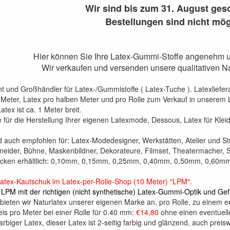
Wir sind bis zum 31. August ges
Bestellungen sind nicht mög
Hier können Sie Ihre Latex-Gummi-Stoffe angenehm u
Wir verkaufen und versenden unsere qualitativen Nat
ant und Großhändler für Latex-/Gummistoffe ( Latex-Tuche ). Latexliefe
o Meter, Latex pro halben Meter und pro Rolle zum Verkauf in unserem
atex ist ca. 1 Meter breit.
e für die Herstellung Ihrer eigenen Latexmode, Dessous, Latex für Klei
d auch empfohlen für: Latex-Modedesigner, Werkstätten, Atelier und 
hneider, Bühne, Maskenbildner, Dekorateure, Filmset, Theatermacher
icken erhältlich: 0,10mm, 0,15mm, 0,25mm, 0,40mm, 0,50mm, 0,60m
Latex-Kautschuk im Latex-per-Rolle-Shop (10 Meter) "LPM".
 LPM mit der richtigen (nicht synthetische) Latex-Gummi-Optik und Gef
bieten wir Naturlatex unserer eigenen Marke an, pro Rolle, zu einem e
eis pro Meter bei einer Rolle für 0.40 mm:
€14,80
ohne einen eventuelle
arbiger Latex, dieser Latex ist 2-seitig farbig und glänzend, auch preisw