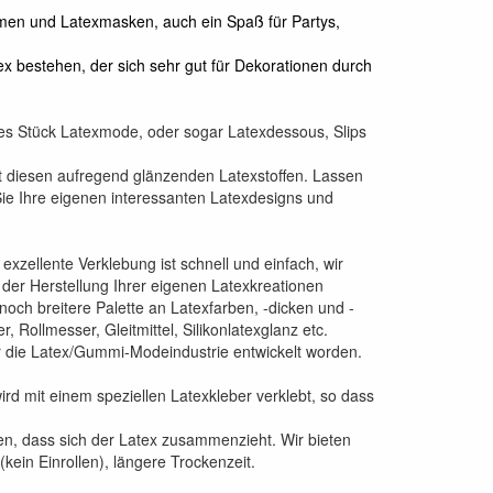
ormen und Latexmasken, auch ein Spaß für Partys,
x bestehen, der sich sehr gut für Dekorationen durch
des Stück Latexmode, oder sogar Latexdessous, Slips
it diesen aufregend glänzenden Latexstoffen. Lassen
Sie Ihre eigenen interessanten Latexdesigns und
exzellente Verklebung ist schnell und einfach, wir
der Herstellung Ihrer eigenen Latexkreationen
noch breitere Palette an Latexfarben, -dicken und -
 Rollmesser, Gleitmittel, Silikonlatexglanz etc.
für die Latex/Gummi-Modeindustrie entwickelt worden.
.
d mit einem speziellen Latexkleber verklebt, so dass
ren, dass sich der Latex zusammenzieht. Wir bieten
kein Einrollen), längere Trockenzeit.