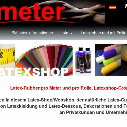
LPM latex informationen
Info
Latex ohne und mit Politu
pro Meter und pro Rolle, La
Latex-Rubber pro Meter und pro Rolle, Latexshop-Gro
n in diesem Latex-Shop/Webshop, der natürliche Latex-Gum
von Latexkleidung und Latex-Dessous, Dekorationen und Foto
an Privatkunden und Unterneh