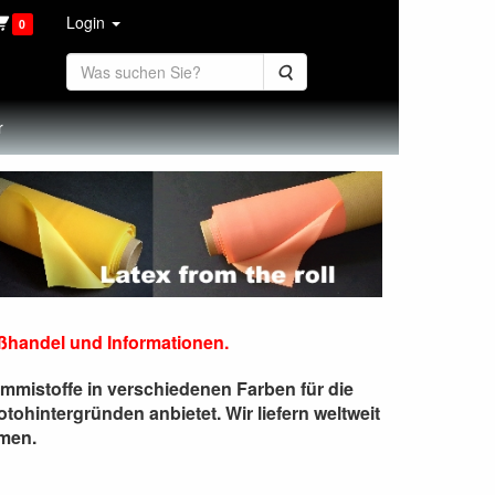
Login
0
Suche
r
tex-Gummi Meterware, Latex 
ßhandel und Informationen.
mistoffe in verschiedenen Farben für die
hintergründen anbietet. Wir liefern weltweit
men.