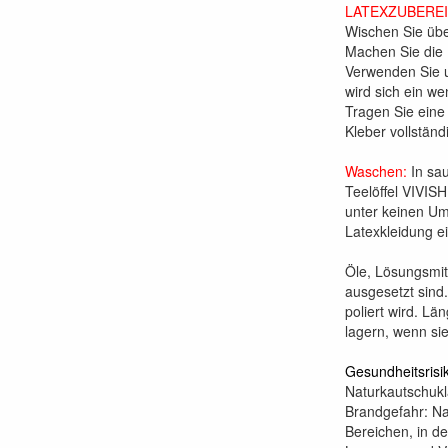
LATEXZUBERE
Wischen Sie übe
Machen Sie die 
Verwenden Sie u
wird sich ein w
Tragen Sie eine
Kleber vollstän
Waschen:
In sau
Teelöffel VIVIS
unter keinen Um
Latexkleidung e
Öle, Lösungsmitt
ausgesetzt sind
poliert wird. Lä
lagern, wenn sie
Gesundheitsrisi
Naturkautschukla
Brandgefahr: Na
Bereichen, in de