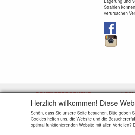
Lagerung und Ve
Strahlen können
verursachen Ver
CONTACTGEGEVENS
LINK
Herzlich willkommen! Diese Web
www.latexpermeter.com
Widerru
5111XC
Schön, dass Sie unsere Seite besuchen. Bitte geben S
Baarle-Nassau NL
Cookies helfen uns, die Website und die Besuchererfah
optimal funktionierenden Website mit allen Vorteilen?
E-mail: info@latexpermeter.com
Telefoon: