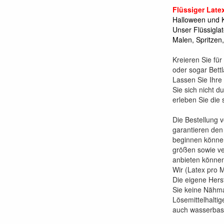
Flüssiger Lat
Halloween und 
Unser Flüssigla
Malen, Spritzen
Kreieren Sie fü
oder sogar Bettl
Lassen Sie Ihre
Sie sich nicht 
erleben Sie die 
Die Bestellung v
garantieren den
beginnen können.
größen sowie ver
anbieten können.
Wir (Latex pro M
Die eigene Hers
Sie keine Nähm
Lösemittelhalti
auch wasserbasie