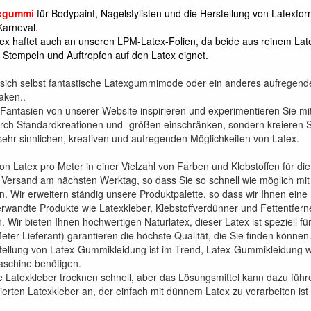
exgummi
für Bodypaint, Nagelstylisten und die Herstellung von Latexf
Karneval.
tex haftet auch an unseren LPM-Latex-Folien, da beide aus reinem Late
, Stempeln und Auftropfen auf den Latex eignet.
r sich selbst fantastische Latexgummimode oder ein anderes aufregen
aken..
 Fantasien von unserer Website inspirieren und experimentieren Sie m
durch Standardkreationen und -größen einschränken, sondern kreieren 
sehr sinnlichen, kreativen und aufregenden Möglichkeiten von Latex.
on Latex pro Meter in einer Vielzahl von Farben und Klebstoffen für die 
 Versand am nächsten Werktag, so dass Sie so schnell wie möglich mit 
 Wir erweitern ständig unsere Produktpalette, so dass wir Ihnen eine 
wandte Produkte wie Latexkleber, Klebstoffverdünner und Fettentferner,
 Wir bieten Ihnen hochwertigen Naturlatex, dieser Latex ist speziell 
eter Lieferant) garantieren die höchste Qualität, die Sie finden können
tellung von Latex-Gummikleidung ist im Trend, Latex-Gummikleidung wir
aschine benötigen.
ge Latexkleber trocknen schnell, aber das Lösungsmittel kann dazu füh
rten Latexkleber an, der einfach mit dünnem Latex zu verarbeiten ist (