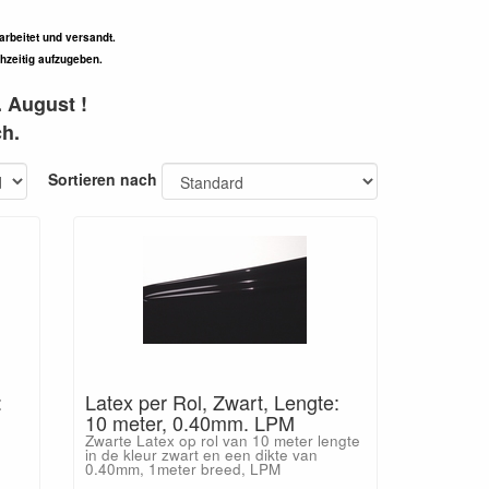
arbeitet und versandt.
ühzeitig aufzugeben.
 August !
h.
Sortieren nach
:
Latex per Rol, Zwart, Lengte:
10 meter, 0.40mm. LPM
Zwarte Latex op rol van 10 meter lengte
in de kleur zwart en een dikte van
0.40mm, 1meter breed, LPM