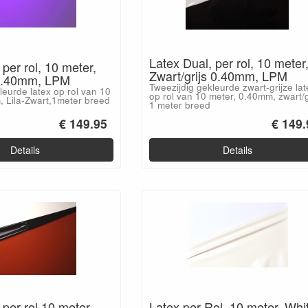
Latex Dual, per rol, 10 meter
 per rol, 10 meter,
Zwart/grijs 0.40mm, LPM
 0.40mm, LPM
Tweezijdig gekleurde zwart-grijze lat
leurde latex op rol van 10
op rol van 10 meter, 0.40mm, zwart/g
, Lila-Zwart,1meter breed
1 meter breed
€ 149.95
€ 149.
Details
Details
 per rol,10 meter,
Latex per Rol, 10 meter, Whi