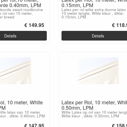
onie 0.40mm, LPM
0.15mm, LPM
kleurde zwart-roodbruine
Latex per rol witte extra dunne latex
p rol van 10 meter,
10 meter lengte, Witte kleur , dikte:
er breed
0.15mm, LPM
€ 149.95
€ 118.
Details
Details
ol, 10 meter, White
Latex per Rol, 10 meter, Whi
PM
0.50mm, LPM
witte latex van 10 meter
Witte Latex op rol van 10 meter leng
kleur , dikte: 0.40mm, LPM
Witte kleur , dikte: 0.50mm, LPM
€ 147.95
€ 158.