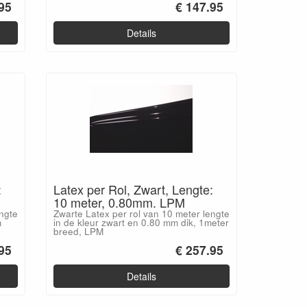
95
€ 147.95
Details
:
Latex per Rol, Zwart, Lengte:
10 meter, 0.80mm. LPM
engte
Zwarte Latex per rol van 10 meter lengte
m
in de kleur zwart en 0.80 mm dik, 1meter
breed, LPM
95
€ 257.95
Details