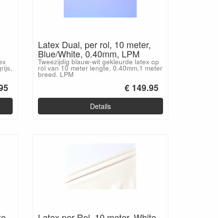
,
Latex Dual, per rol, 10 meter,
Blue/White, 0.40mm, LPM
ex
Tweezijdig blauw-wit gekleurde latex op
rijs,
rol van 10 meter lengte, 0.40mm,1 meter
breed. LPM
95
€ 149.95
Details
te
Latex per Rol, 10 meter, White