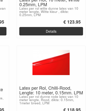
0.25mm, LPM
 van
Latex per rol witte dunne latex van 10
meter lengte, Witte kleur , dikte:
0.25mm, LPM
95
€ 123.95
Details
Latex per Rol, Chilli-Rood,
te
Lengte: 10 meter, 0.15mm. LPM
Latex per rol dunne rode latex van 10
te,
meter lengte, Rood, dikte: 0.15mm,
1meter breed, LPM
95
€ 118.95