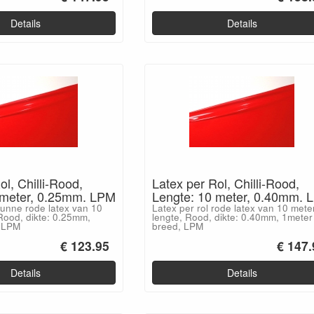
Details
Details
ol, Chilli-Rood,
Latex per Rol, Chilli-Rood,
 meter, 0.25mm. LPM
Lengte: 10 meter, 0.40mm. 
dunne rode latex van 10
Latex per rol rode latex van 10 mete
Rood, dikte: 0.25mm,
lengte, Rood, dikte: 0.40mm, 1meter
, LPM
breed, LPM
€ 123.95
€ 147.
Details
Details