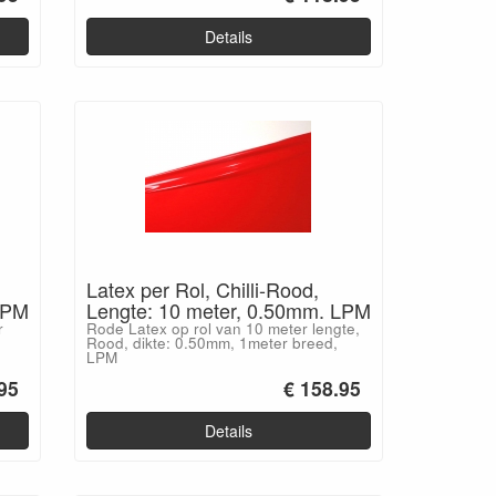
Details
Latex per Rol, Chilli-Rood,
LPM
Lengte: 10 meter, 0.50mm. LPM
r
Rode Latex op rol van 10 meter lengte,
Rood, dikte: 0.50mm, 1meter breed,
LPM
95
€ 158.95
Details