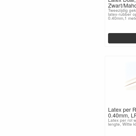
Zwart/Mah
Tweezijdig ge
latex-rubber o
0.40mm,1 met
Latex per R
0.40mm, L
Latex per rol 
lengte, Witte 