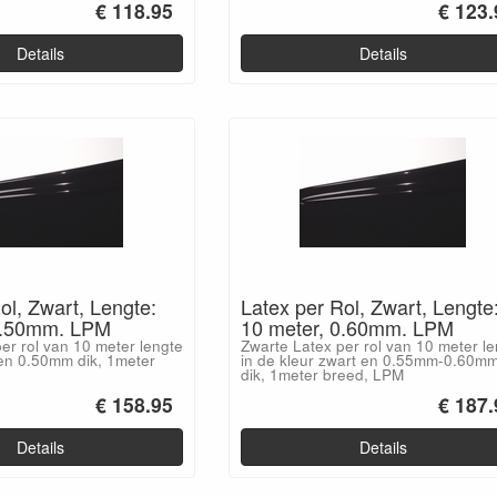
€ 118.95
€ 123.
Details
Details
ol, Zwart, Lengte:
Latex per Rol, Zwart, Lengte
0.50mm. LPM
10 meter, 0.60mm. LPM
er rol van 10 meter lengte
Zwarte Latex per rol van 10 meter l
 en 0.50mm dik, 1meter
in de kleur zwart en 0.55mm-0.60m
dik, 1meter breed, LPM
€ 158.95
€ 187.
Details
Details