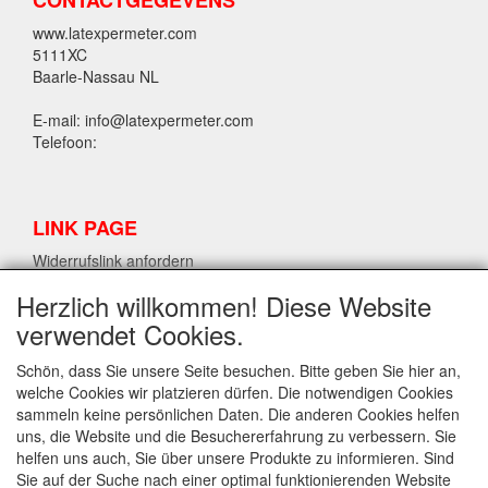
CONTACTGEGEVENS
www.latexpermeter.com
5111XC
Baarle-Nassau NL
E-mail: info@latexpermeter.com
Telefoon:
LINK PAGE
Widerrufslink anfordern
Herzlich willkommen! Diese Website
verwendet Cookies.
LPM LATEX INFORMATIONEN
Widerrufslink anfordern
Schön, dass Sie unsere Seite besuchen. Bitte geben Sie hier an,
welche Cookies wir platzieren dürfen. Die notwendigen Cookies
sammeln keine persönlichen Daten. Die anderen Cookies helfen
uns, die Website und die Besuchererfahrung zu verbessern. Sie
INFO
helfen uns auch, Sie über unsere Produkte zu informieren. Sind
Versand und allgemeine Bedingungen
Sie auf der Suche nach einer optimal funktionierenden Website