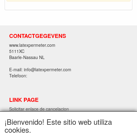
CONTACTGEGEVENS
www.latexpermeter.com
5111XC
Baarle-Nassau NL
E-mail: info@latexpermeter.com
Telefoon:
LINK PAGE
Solicitar enlace de cancelacion
¡Bienvenido! Este sitio web utiliza
cookies.
INFORMACIÓN DE LÁTEX LPM