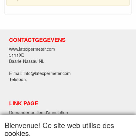
CONTACTGEGEVENS
www.latexpermeter.com
5111XC
Baarle-Nassau NL
E-mail: info@latexpermeter.com
Telefoon:
LINK PAGE
Demander un lien d'annulation
Bienvenue! Ce site web utilise des
cookies.
INFORMATIONS SUR LE LATEX LPM.