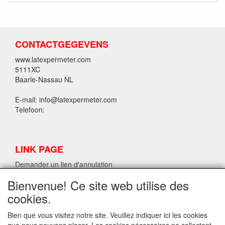
CONTACTGEGEVENS
www.latexpermeter.com
5111XC
Baarle-Nassau NL
E-mail: info@latexpermeter.com
Telefoon:
LINK PAGE
Demander un lien d'annulation
Bienvenue! Ce site web utilise des
cookies.
INFORMATIONS SUR LE LATEX LPM.
Demander un lien d'annulation
Bien que vous visitez notre site. Veuillez indiquer ici les cookies