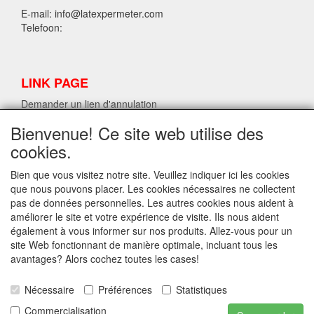
E-mail: info@latexpermeter.com
Telefoon:
LINK PAGE
Demander un lien d'annulation
Bienvenue! Ce site web utilise des
cookies.
INFORMATIONS SUR LE LATEX LPM.
Demander un lien d'annulation
Bien que vous visitez notre site. Veuillez indiquer ici les cookies
que nous pouvons placer. Les cookies nécessaires ne collectent
pas de données personnelles. Les autres cookies nous aident à
améliorer le site et votre expérience de visite. Ils nous aident
INFO
également à vous informer sur nos produits. Allez-vous pour un
Expédition et conditions générales
site Web fonctionnant de manière optimale, incluant tous les
Contact
avantages? Alors cochez toutes les cases!
Privacy Statement
Disclaimer
Nécessaire
Préférences
Statistiques
Latex data sheet
Commercialisation
Demander un lien d'annulation