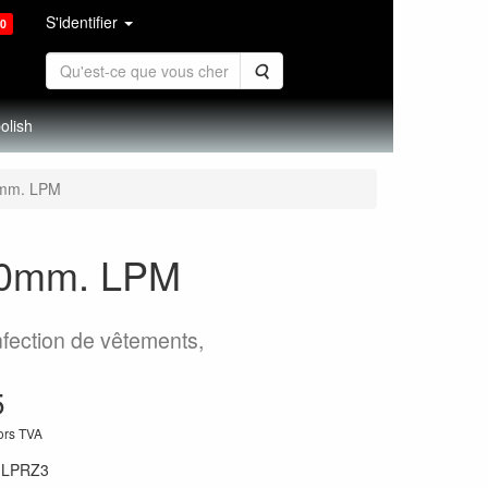
S'identifier
0
Rechercher
olish
50mm. LPM
0.50mm. LPM
nfection de vêtements,
5
hors TVA
:
LPRZ3