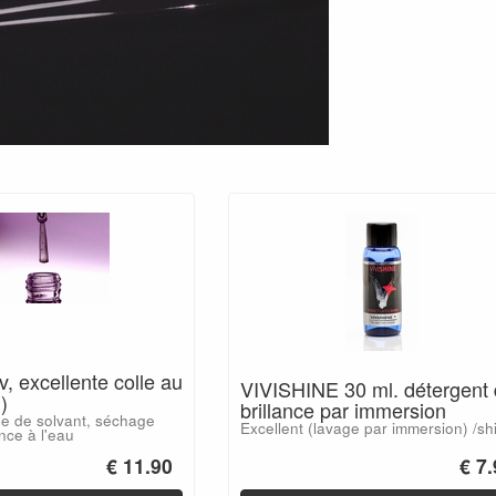
v, excellente colle au
VIVISHINE 30 ml. détergent
)
brillance par immersion
se de solvant, séchage
Excellent (lavage par immersion) /sh
nce à l'eau
€ 11.90
€ 7