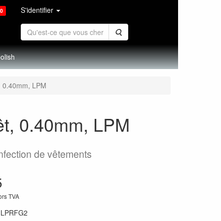
S'identifier
0
Rechercher
olish
êt, 0.40mm, LPM
orêt, 0.40mm, LPM
nfection de vêtements
5
hors TVA
:
LPRFG2