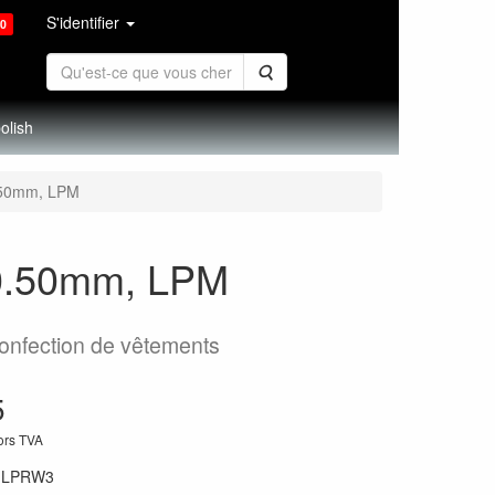
S'identifier
0
Rechercher
olish
0.50mm, LPM
, 0.50mm, LPM
confection de vêtements
5
hors TVA
:
LPRW3